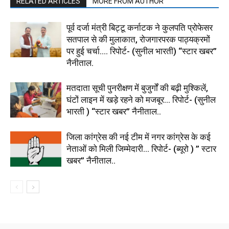
RELATED ARTICLES
MORE FROM AUTHOR
पूर्व दर्जा मंत्री बिट्टू कर्नाटक ने कुलपति प्रोफेसर
सतपाल से की मुलाकात, रोजगारपरक पाठ्यक्रमों
पर हुई चर्चा…. रिपोर्ट- (सुनील भारती) “स्टार खबर”
नैनीताल.
मतदाता सूची पुनरीक्षण में बुजुर्गों की बढ़ी मुश्किलें,
घंटों लाइन में खड़े रहने को मजबूर… रिपोर्ट- (सुनील
भारती ) “स्टार खबर” नैनीताल..
जिला कांग्रेस की नई टीम में नगर कांग्रेस के कई
नेताओं को मिली जिम्मेदारी… रिपोर्ट- (ब्यूरो ) ” स्टार
खबर” नैनीताल..