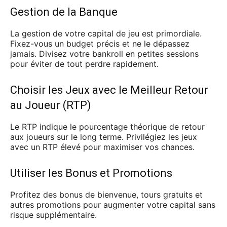
Gestion de la Banque
La gestion de votre capital de jeu est primordiale.
Fixez-vous un budget précis et ne le dépassez
jamais. Divisez votre bankroll en petites sessions
pour éviter de tout perdre rapidement.
Choisir les Jeux avec le Meilleur Retour
au Joueur (RTP)
Le RTP indique le pourcentage théorique de retour
aux joueurs sur le long terme. Privilégiez les jeux
avec un RTP élevé pour maximiser vos chances.
Utiliser les Bonus et Promotions
Profitez des bonus de bienvenue, tours gratuits et
autres promotions pour augmenter votre capital sans
risque supplémentaire.