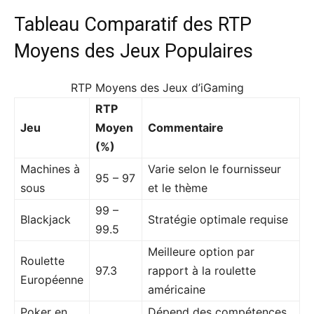
Tableau Comparatif des RTP
Moyens des Jeux Populaires
RTP Moyens des Jeux d’iGaming
RTP
Jeu
Moyen
Commentaire
(%)
Machines à
Varie selon le fournisseur
95 – 97
sous
et le thème
99 –
Blackjack
Stratégie optimale requise
99.5
Meilleure option par
Roulette
97.3
rapport à la roulette
Européenne
américaine
Poker en
Dépend des compétences