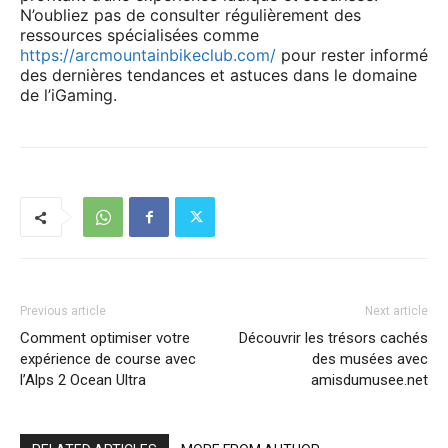
N’oubliez pas de consulter régulièrement des
ressources spécialisées comme
https://arcmountainbikeclub.com/
pour rester informé
des dernières tendances et astuces dans le domaine
de l’iGaming.
Previous article
Next article
Comment optimiser votre
Découvrir les trésors cachés
expérience de course avec
des musées avec
l’Alps 2 Ocean Ultra
amisdumusee.net