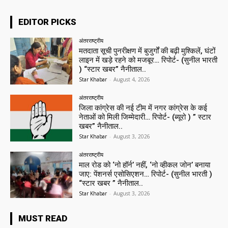
EDITOR PICKS
अंतरराष्ट्रीय
मतदाता सूची पुनरीक्षण में बुजुर्गों की बढ़ी मुश्किलें, घंटों
लाइन में खड़े रहने को मजबूर… रिपोर्ट- (सुनील भारती
) “स्टार खबर” नैनीताल..
Star Khabar
-
August 4, 2026
अंतरराष्ट्रीय
जिला कांग्रेस की नई टीम में नगर कांग्रेस के कई
नेताओं को मिली जिम्मेदारी… रिपोर्ट- (ब्यूरो ) ” स्टार
खबर” नैनीताल..
Star Khabar
-
August 3, 2026
अंतरराष्ट्रीय
माल रोड को ‘नो हॉर्न’ नहीं, ‘नो व्हीकल जोन’ बनाया
जाए: पेंशनर्स एसोसिएशन… रिपोर्ट- (सुनील भारती )
“स्टार खबर ” नैनीताल..
Star Khabar
-
August 3, 2026
MUST READ