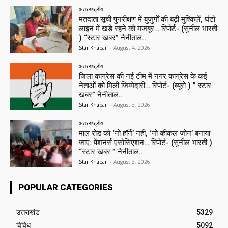
अंतरराष्ट्रीय
मतदाता सूची पुनरीक्षण में बुजुर्गों की बढ़ी मुश्किलें, घंटों
लाइन में खड़े रहने को मजबूर… रिपोर्ट- (सुनील भारती
) “स्टार खबर” नैनीताल..
Star Khabar
-
August 4, 2026
अंतरराष्ट्रीय
जिला कांग्रेस की नई टीम में नगर कांग्रेस के कई
नेताओं को मिली जिम्मेदारी… रिपोर्ट- (ब्यूरो ) ” स्टार
खबर” नैनीताल..
Star Khabar
-
August 3, 2026
अंतरराष्ट्रीय
माल रोड को ‘नो हॉर्न’ नहीं, ‘नो व्हीकल जोन’ बनाया
जाए: पेंशनर्स एसोसिएशन… रिपोर्ट- (सुनील भारती )
“स्टार खबर ” नैनीताल..
Star Khabar
-
August 3, 2026
POPULAR CATEGORIES
उत्तराखंड
5329
विविध
5092