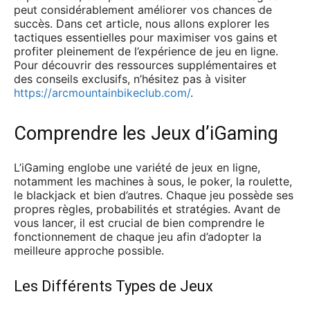
peut considérablement améliorer vos chances de
succès. Dans cet article, nous allons explorer les
tactiques essentielles pour maximiser vos gains et
profiter pleinement de l’expérience de jeu en ligne.
Pour découvrir des ressources supplémentaires et
des conseils exclusifs, n’hésitez pas à visiter
https://arcmountainbikeclub.com/
.
Comprendre les Jeux d’iGaming
L’iGaming englobe une variété de jeux en ligne,
notamment les machines à sous, le poker, la roulette,
le blackjack et bien d’autres. Chaque jeu possède ses
propres règles, probabilités et stratégies. Avant de
vous lancer, il est crucial de bien comprendre le
fonctionnement de chaque jeu afin d’adopter la
meilleure approche possible.
Les Différents Types de Jeux