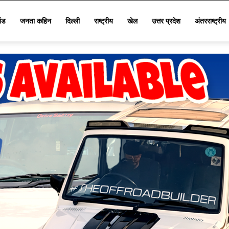
खंड
जनता कहिन
दिल्ली
राष्ट्रीय
खेल
उत्तर प्रदेश
अंतरराष्ट्रीय