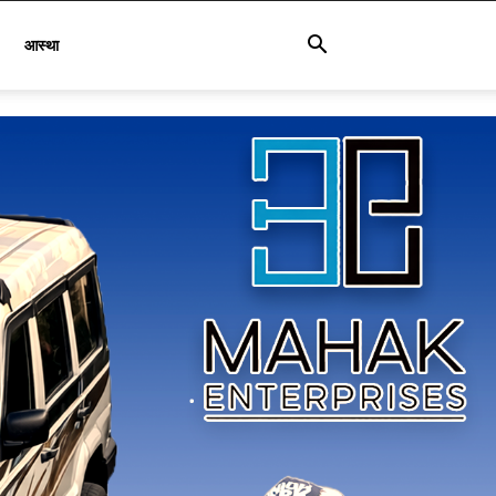
आस्था