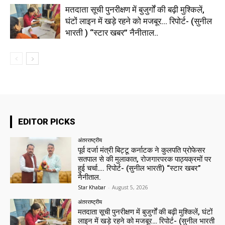
मतदाता सूची पुनरीक्षण में बुजुर्गों की बढ़ी मुश्किलें,
घंटों लाइन में खड़े रहने को मजबूर… रिपोर्ट- (सुनील
भारती ) “स्टार खबर” नैनीताल..
EDITOR PICKS
अंतरराष्ट्रीय
पूर्व दर्जा मंत्री बिट्टू कर्नाटक ने कुलपति प्रोफेसर
सतपाल से की मुलाकात, रोजगारपरक पाठ्यक्रमों पर
हुई चर्चा…. रिपोर्ट- (सुनील भारती) “स्टार खबर”
नैनीताल.
Star Khabar
-
August 5, 2026
अंतरराष्ट्रीय
मतदाता सूची पुनरीक्षण में बुजुर्गों की बढ़ी मुश्किलें, घंटों
लाइन में खड़े रहने को मजबूर… रिपोर्ट- (सुनील भारती