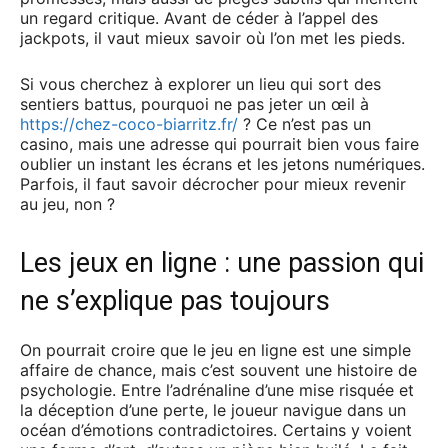
un regard critique. Avant de céder à l’appel des
jackpots, il vaut mieux savoir où l’on met les pieds.
Si vous cherchez à explorer un lieu qui sort des
sentiers battus, pourquoi ne pas jeter un œil à
https://chez-coco-biarritz.fr/
? Ce n’est pas un
casino, mais une adresse qui pourrait bien vous faire
oublier un instant les écrans et les jetons numériques.
Parfois, il faut savoir décrocher pour mieux revenir
au jeu, non ?
Les jeux en ligne : une passion qui
ne s’explique pas toujours
On pourrait croire que le jeu en ligne est une simple
affaire de chance, mais c’est souvent une histoire de
psychologie. Entre l’adrénaline d’une mise risquée et
la déception d’une perte, le joueur navigue dans un
océan d’émotions contradictoires. Certains y voient