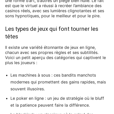
une forme d’art, d’autres un piège bien huilé. Le fait
est que le virtuel a réussi à recréer l’ambiance des
casinos réels, avec ses lumières clignotantes et ses
sons hypnotiques, pour le meilleur et pour le pire.
Les types de jeux qui font tourner les
têtes
Il existe une variété étonnante de jeux en ligne,
chacun avec ses propres règles et ses subtilités.
Voici un petit aperçu des catégories qui captivent le
plus les joueurs :
Les machines à sous : ces bandits manchots
modernes qui promettent des gains rapides, mais
souvent illusoires.
Le poker en ligne : un jeu de stratégie où le bluff
et la patience peuvent faire la différence.