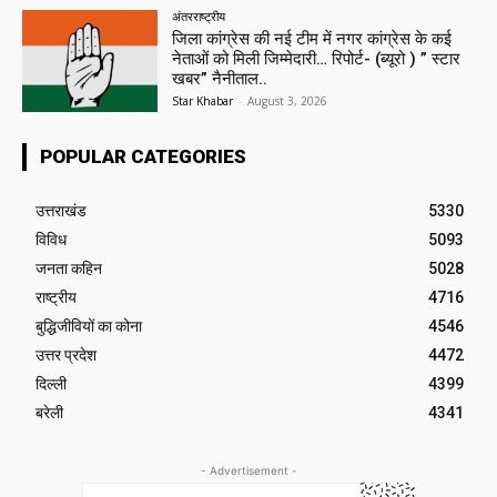
अंतरराष्ट्रीय
जिला कांग्रेस की नई टीम में नगर कांग्रेस के कई
नेताओं को मिली जिम्मेदारी… रिपोर्ट- (ब्यूरो ) ” स्टार
खबर” नैनीताल..
Star Khabar
-
August 3, 2026
POPULAR CATEGORIES
उत्तराखंड
5330
विविध
5093
जनता कहिन
5028
राष्ट्रीय
4716
बुद्धिजीवियों का कोना
4546
उत्तर प्रदेश
4472
दिल्ली
4399
बरेली
4341
- Advertisement -