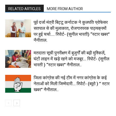
RELATED ARTICLES
MORE FROM AUTHOR
पूर्व दर्जा मंत्री बिट्टू कर्नाटक ने कुलपति प्रोफेसर
सतपाल से की मुलाकात, रोजगारपरक पाठ्यक्रमों
पर हुई चर्चा…. रिपोर्ट- (सुनील भारती) “स्टार खबर”
नैनीताल.
मतदाता सूची पुनरीक्षण में बुजुर्गों की बढ़ी मुश्किलें,
घंटों लाइन में खड़े रहने को मजबूर… रिपोर्ट- (सुनील
भारती ) “स्टार खबर” नैनीताल..
जिला कांग्रेस की नई टीम में नगर कांग्रेस के कई
नेताओं को मिली जिम्मेदारी… रिपोर्ट- (ब्यूरो ) ” स्टार
खबर” नैनीताल..