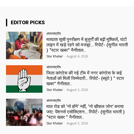
EDITOR PICKS
अंतरराष्ट्रीय
मतदाता सूची पुनरीक्षण में बुजुर्गों की बढ़ी मुश्किलें, घंटों
लाइन में खड़े रहने को मजबूर… रिपोर्ट- (सुनील भारती
) “स्टार खबर” नैनीताल..
Star Khabar
-
August 4, 2026
अंतरराष्ट्रीय
जिला कांग्रेस की नई टीम में नगर कांग्रेस के कई
नेताओं को मिली जिम्मेदारी… रिपोर्ट- (ब्यूरो ) ” स्टार
खबर” नैनीताल..
Star Khabar
-
August 3, 2026
अंतरराष्ट्रीय
माल रोड को ‘नो हॉर्न’ नहीं, ‘नो व्हीकल जोन’ बनाया
जाए: पेंशनर्स एसोसिएशन… रिपोर्ट- (सुनील भारती )
“स्टार खबर ” नैनीताल..
Star Khabar
-
August 3, 2026