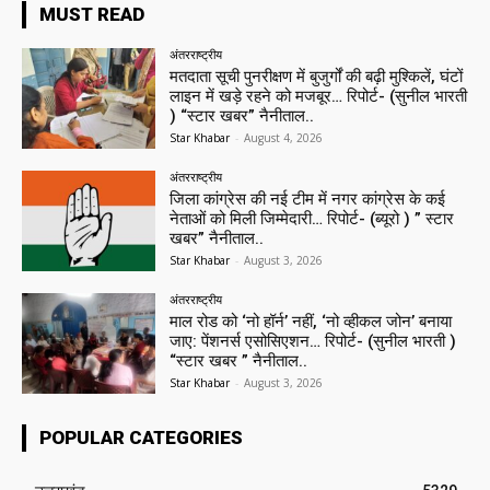
MUST READ
अंतरराष्ट्रीय
मतदाता सूची पुनरीक्षण में बुजुर्गों की बढ़ी मुश्किलें, घंटों
लाइन में खड़े रहने को मजबूर… रिपोर्ट- (सुनील भारती
) “स्टार खबर” नैनीताल..
Star Khabar
-
August 4, 2026
अंतरराष्ट्रीय
जिला कांग्रेस की नई टीम में नगर कांग्रेस के कई
नेताओं को मिली जिम्मेदारी… रिपोर्ट- (ब्यूरो ) ” स्टार
खबर” नैनीताल..
Star Khabar
-
August 3, 2026
अंतरराष्ट्रीय
माल रोड को ‘नो हॉर्न’ नहीं, ‘नो व्हीकल जोन’ बनाया
जाए: पेंशनर्स एसोसिएशन… रिपोर्ट- (सुनील भारती )
“स्टार खबर ” नैनीताल..
Star Khabar
-
August 3, 2026
POPULAR CATEGORIES