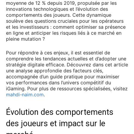
moyenne de 12 % depuis 2019, propulsée par les
innovations technologiques et l’évolution des
comportements des joueurs. Cette dynamique
soulève des questions cruciales pour les opérateurs
et les investisseurs : comment optimiser sa présence
en ligne et anticiper les risques liés à ce marché en
pleine mutation ?
Pour répondre à ces enjeux, il est essentiel de
comprendre les tendances actuelles et d’adopter une
stratégie digitale efficace. Découvrez dans cet article
une analyse approfondie des facteurs clés,
accompagnée d’un guide pratique pour maximiser
vos performances dans l’univers compétitif du
iGaming. Pour plus de ressources spécialisées, visitez
mahdi-naim.com
.
Évolution des comportements
des joueurs et impact sur le