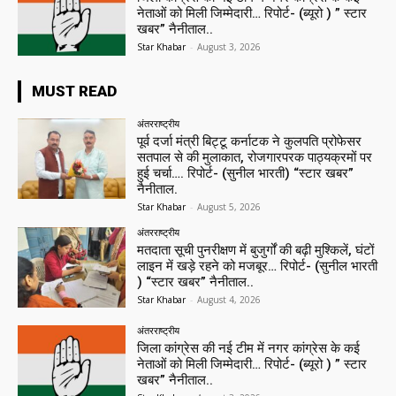
नेताओं को मिली जिम्मेदारी… रिपोर्ट- (ब्यूरो ) ” स्टार
खबर” नैनीताल..
Star Khabar
-
August 3, 2026
MUST READ
अंतरराष्ट्रीय
पूर्व दर्जा मंत्री बिट्टू कर्नाटक ने कुलपति प्रोफेसर
सतपाल से की मुलाकात, रोजगारपरक पाठ्यक्रमों पर
हुई चर्चा…. रिपोर्ट- (सुनील भारती) “स्टार खबर”
नैनीताल.
Star Khabar
-
August 5, 2026
अंतरराष्ट्रीय
मतदाता सूची पुनरीक्षण में बुजुर्गों की बढ़ी मुश्किलें, घंटों
लाइन में खड़े रहने को मजबूर… रिपोर्ट- (सुनील भारती
) “स्टार खबर” नैनीताल..
Star Khabar
-
August 4, 2026
अंतरराष्ट्रीय
जिला कांग्रेस की नई टीम में नगर कांग्रेस के कई
नेताओं को मिली जिम्मेदारी… रिपोर्ट- (ब्यूरो ) ” स्टार
खबर” नैनीताल..