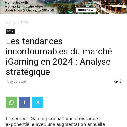
Home
विविध
विविध
Les tendances
incontournables du marché
iGaming en 2024 : Analyse
stratégique
May 20, 2025
2
Le secteur iGaming connaît une croissance
exponentielle avec une augmentation annuelle