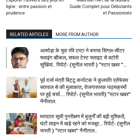
Explorer l’univers des jeux en
Maîtriser l’Art de la Guitare :
ligne : entre passion et
Guide Complet pour Débutants
prudence
et Passionnés
RELATED ARTICLES
MORE FROM AUTHOR
अल्मोड़ा के युवा रवि टम्टा ने बनाया सिंगल-सीटर
फ्लाइंग व्हीकल, सफल टेस्ट फ्लाइट से बटोरी
सुर्खियां.. रिपोर्ट- (सुनील भारती ) “स्टार खबर ”...
पूर्व दर्जा मंत्री बिट्टू कर्नाटक ने कुलपति प्रोफेसर
सतपाल से की मुलाकात, रोजगारपरक पाठ्यक्रमों
पर हुई चर्चा…. रिपोर्ट- (सुनील भारती) “स्टार खबर”
नैनीताल.
मतदाता सूची पुनरीक्षण में बुजुर्गों की बढ़ी मुश्किलें,
घंटों लाइन में खड़े रहने को मजबूर… रिपोर्ट- (सुनील
भारती ) “स्टार खबर” नैनीताल..