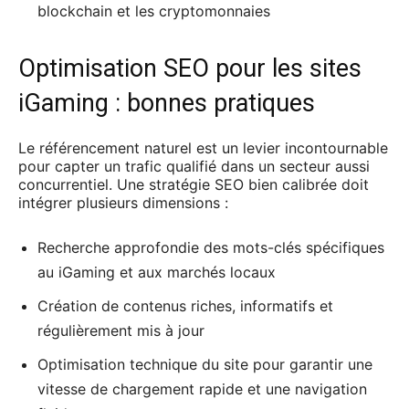
blockchain et les cryptomonnaies
Optimisation SEO pour les sites
iGaming : bonnes pratiques
Le référencement naturel est un levier incontournable
pour capter un trafic qualifié dans un secteur aussi
concurrentiel. Une stratégie SEO bien calibrée doit
intégrer plusieurs dimensions :
Recherche approfondie des mots-clés spécifiques
au iGaming et aux marchés locaux
Création de contenus riches, informatifs et
régulièrement mis à jour
Optimisation technique du site pour garantir une
vitesse de chargement rapide et une navigation