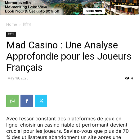
Home
विविध
विविध
Mad Casino : Une Analyse
Approfondie pour les Joueurs
Français
May 19, 2025
4
Avec l’essor constant des plateformes de jeux en
ligne, choisir un casino fiable et performant devient
crucial pour les joueurs. Saviez-vous que plus de 70
% des utilisateurs abandonnent un site après une