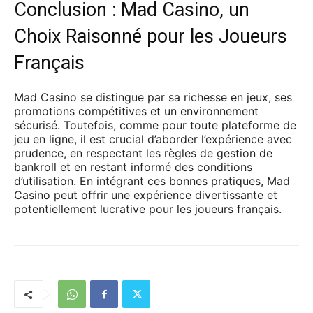
Conclusion : Mad Casino, un
Choix Raisonné pour les Joueurs
Français
Mad Casino se distingue par sa richesse en jeux, ses
promotions compétitives et un environnement
sécurisé. Toutefois, comme pour toute plateforme de
jeu en ligne, il est crucial d’aborder l’expérience avec
prudence, en respectant les règles de gestion de
bankroll et en restant informé des conditions
d’utilisation. En intégrant ces bonnes pratiques, Mad
Casino peut offrir une expérience divertissante et
potentiellement lucrative pour les joueurs français.