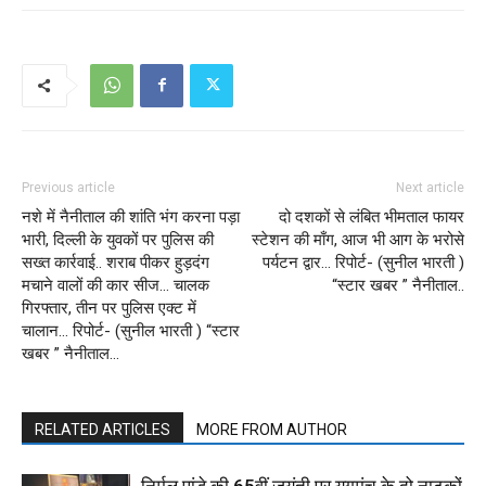
Previous article
Next article
नशे में नैनीताल की शांति भंग करना पड़ा
दो दशकों से लंबित भीमताल फायर
भारी, दिल्ली के युवकों पर पुलिस की
स्टेशन की माँग, आज भी आग के भरोसे
सख्त कार्रवाई.. शराब पीकर हुड़दंग
पर्यटन द्वार… रिपोर्ट- (सुनील भारती )
मचाने वालों की कार सीज… चालक
“स्टार खबर ” नैनीताल..
गिरफ्तार, तीन पर पुलिस एक्ट में
चालान… रिपोर्ट- (सुनील भारती ) “स्टार
खबर ” नैनीताल…
RELATED ARTICLES
MORE FROM AUTHOR
निर्मल पांडे की 65वीं जयंती पर युगमंच के दो नाटकों