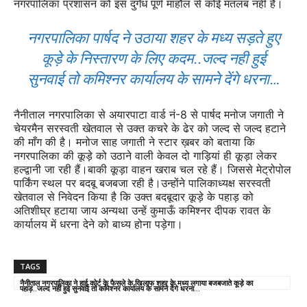
नगरपालिका प्रशासन को इस दुर्गंध पूर्ण माहौल से कोई मतलब नही है।
नगरपालिका पार्षद ने उठाया शहर के मध्य सड़ते हुए
कूड़े के निस्तारण के लिए कदम..जल्द नही हुई
सुनवाई तो कमिश्नर कार्यालय के सामने देंगे धरना…
नैनीताल नगरपालिका से अयारपाटा वार्ड नं-8 से पार्षद मनोज जगाती ने
चेयरमैन सरस्वती खेतवाल से उक्त कचरे के ढेर को जल्द से जल्द हटाने
की माँग की है। मनोज साह जगाती ने स्टार ख़बर को बताया कि
नगरपालिका की कूड़े को उठाने वाली केवल दो गाड़ियां ही कूड़ा लेकर
हल्द्वानी जा रही हैं।बाकी कूड़ा वाहन खराब चल रहे हैं। जिससे मेट्रोपोल
पार्किंग स्थल पर बदबू बजबजा रही है।उन्होंने पालिकाध्यक्ष सरस्वती
खेतवाल से निवेदन किया है कि उक्त बदबूदार कूड़े के पहाड़ को
अतिशीघ्र हटाया जाय अन्यथा उन्हें कुमाऊँ कमिश्नर दीपक रावत के
कार्यालय में धरना देने को बाध्य होना पड़ेगा।
TAGS
नैनीताल नगरपालिका ने हाई कोर्ट के फैसले के खिलाफ शहर के मध्य लगाया बजबजाते कूड़े का
पहाड़..जल्द नही हुई सुनवाई तो कमिश्नर कार्यालय के सामने देंगे धरना...