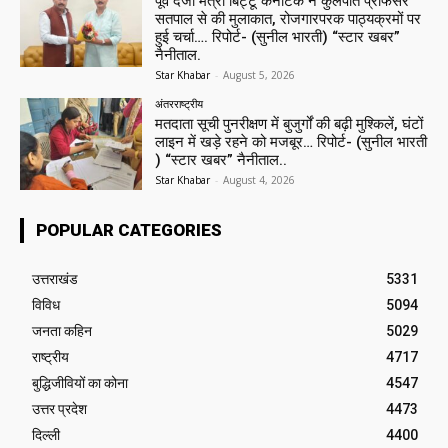
पूर्व दर्जा मंत्री बिट्टू कर्नाटक ने कुलपति प्रोफेसर
सतपाल से की मुलाकात, रोजगारपरक पाठ्यक्रमों पर
हुई चर्चा…. रिपोर्ट- (सुनील भारती) “स्टार खबर”
नैनीताल.
Star Khabar
-
August 5, 2026
अंतरराष्ट्रीय
मतदाता सूची पुनरीक्षण में बुजुर्गों की बढ़ी मुश्किलें, घंटों
लाइन में खड़े रहने को मजबूर… रिपोर्ट- (सुनील भारती
) “स्टार खबर” नैनीताल..
Star Khabar
-
August 4, 2026
POPULAR CATEGORIES
उत्तराखंड
5331
विविध
5094
जनता कहिन
5029
राष्ट्रीय
4717
बुद्धिजीवियों का कोना
4547
उत्तर प्रदेश
4473
दिल्ली
4400