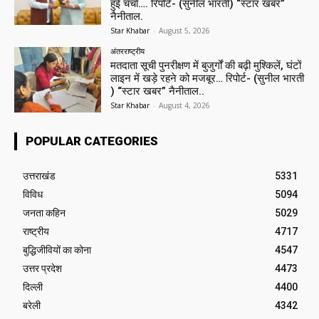
हुई चर्चा…. रिपोर्ट- (सुनील भारती) “स्टार खबर”
नैनीताल.
Star Khabar
-
August 5, 2026
अंतरराष्ट्रीय
मतदाता सूची पुनरीक्षण में बुजुर्गों की बढ़ी मुश्किलें, घंटों
लाइन में खड़े रहने को मजबूर… रिपोर्ट- (सुनील भारती
) “स्टार खबर” नैनीताल..
Star Khabar
-
August 4, 2026
POPULAR CATEGORIES
उत्तराखंड
5331
विविध
5094
जनता कहिन
5029
राष्ट्रीय
4717
बुद्धिजीवियों का कोना
4547
उत्तर प्रदेश
4473
दिल्ली
4400
बरेली
4342