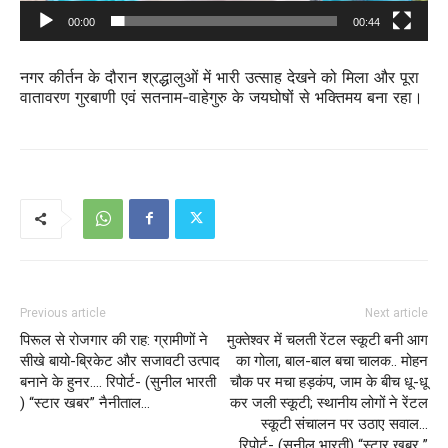
00:00
00:44
नगर कीर्तन के दौरान श्रद्धालुओं में भारी उत्साह देखने को मिला और पूरा
वातावरण गुरबाणी एवं सतनाम-वाहेगुरु के जयघोषों से भक्तिमय बना रहा।
Previous article
Next article
पिरूल से रोजगार की राह: ग्रामीणों ने
मुक्तेश्वर में चलती रेंटल स्कूटी बनी आग
सीखे बायो-ब्रिकेट और सजावटी उत्पाद
का गोला, बाल-बाल बचा चालक.. मोहन
बनाने के हुनर…. रिपोर्ट- (सुनील भारती
चौक पर मचा हड़कंप, जाम के बीच धू-धू
) “स्टार खबर” नैनीताल…
कर जली स्कूटी; स्थानीय लोगों ने रेंटल
स्कूटी संचालन पर उठाए सवाल…
रिपोर्ट- (सुनील भारती) “स्टार खबर ”