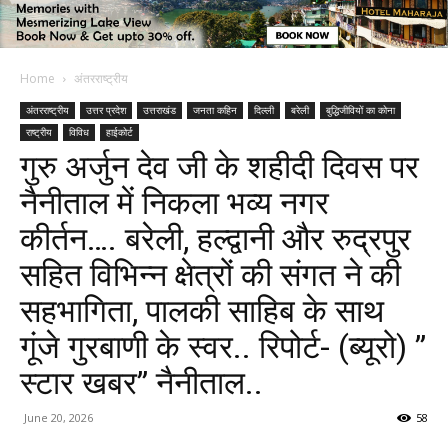
Home
अंतरराष्ट्रीय
अंतरराष्ट्रीय
उत्तर प्रदेश
उत्तराखंड
जनता कहिन
दिल्ली
बरेली
बुद्धिजीवियों का कोना
राष्ट्रीय
विविध
हाईकोर्ट
गुरु अर्जुन देव जी के शहीदी दिवस पर
नैनीताल में निकला भव्य नगर
कीर्तन…. बरेली, हल्द्वानी और रुद्रपुर
सहित विभिन्न क्षेत्रों की संगत ने की
सहभागिता, पालकी साहिब के साथ
गूंजे गुरबाणी के स्वर.. रिपोर्ट- (ब्यूरो) ”
स्टार खबर” नैनीताल..
June 20, 2026
58