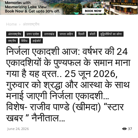
Home
अंतरराष्ट्रीय
अंतरराष्ट्रीय
उत्तर प्रदेश
उत्तराखंड
जनता कहिन
दिल्ली
बरेली
बुद्धिजीवियों का कोना
राष्ट्रीय
विविध
हाईकोर्ट
निर्जला एकादशी आज: वर्षभर की 24
एकादशियों के पुण्यफल के समान माना
गया है यह व्रत.. 25 जून 2026,
गुरुवार को श्रद्धा और आस्था के साथ
मनाई जाएगी निर्जला एकादशी…
विशेष- राजीव पाण्डे (खीमदा) “स्टार
खबर ” नैनीताल…
June 24, 2026
37