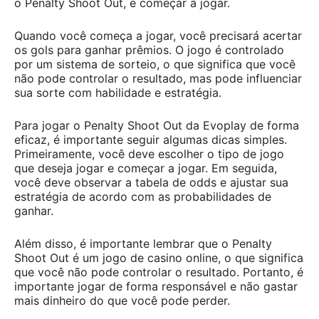
o Penalty Shoot Out, e começar a jogar.
Quando você começa a jogar, você precisará acertar
os gols para ganhar prêmios. O jogo é controlado
por um sistema de sorteio, o que significa que você
não pode controlar o resultado, mas pode influenciar
sua sorte com habilidade e estratégia.
Para jogar o Penalty Shoot Out da Evoplay de forma
eficaz, é importante seguir algumas dicas simples.
Primeiramente, você deve escolher o tipo de jogo
que deseja jogar e começar a jogar. Em seguida,
você deve observar a tabela de odds e ajustar sua
estratégia de acordo com as probabilidades de
ganhar.
Além disso, é importante lembrar que o Penalty
Shoot Out é um jogo de casino online, o que significa
que você não pode controlar o resultado. Portanto, é
importante jogar de forma responsável e não gastar
mais dinheiro do que você pode perder.