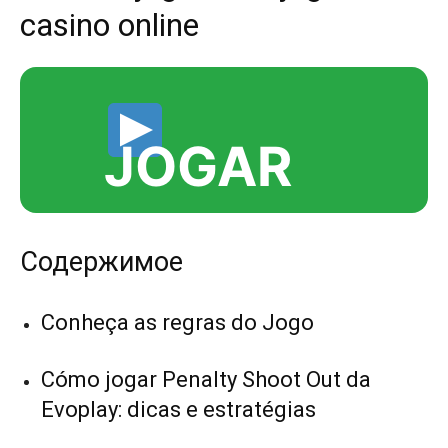
casino online
JOGAR
Содержимое
Conheça as regras do Jogo
Cómo jogar Penalty Shoot Out da
Evoplay: dicas e estratégias