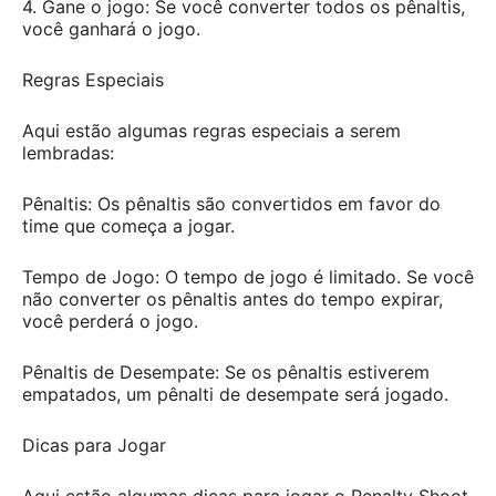
4. Gane o jogo: Se você converter todos os pênaltis,
você ganhará o jogo.
Regras Especiais
Aqui estão algumas regras especiais a serem
lembradas:
Pênaltis: Os pênaltis são convertidos em favor do
time que começa a jogar.
Tempo de Jogo: O tempo de jogo é limitado. Se você
não converter os pênaltis antes do tempo expirar,
você perderá o jogo.
Pênaltis de Desempate: Se os pênaltis estiverem
empatados, um pênalti de desempate será jogado.
Dicas para Jogar
Aqui estão algumas dicas para jogar o Penalty Shoot