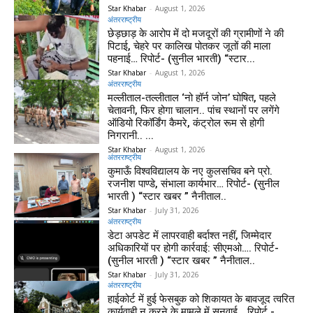
Star Khabar
-
August 1, 2026
अंतरराष्ट्रीय
छेड़छाड़ के आरोप में दो मजदूरों की ग्रामीणों ने की
पिटाई, चेहरे पर कालिख पोतकर जूतों की माला
पहनाई… रिपोर्ट- (सुनील भारती) “स्टार...
Star Khabar
-
August 1, 2026
अंतरराष्ट्रीय
मल्लीताल-तल्लीताल ‘नो हॉर्न जोन’ घोषित, पहले
चेतावनी, फिर होगा चालान.. पांच स्थानों पर लगेंगे
ऑडियो रिकॉर्डिंग कैमरे, कंट्रोल रूम से होगी
निगरानी.. ...
Star Khabar
-
August 1, 2026
अंतरराष्ट्रीय
कुमाऊँ विश्वविद्यालय के नए कुलसचिव बने प्रो.
रजनीश पाण्डे, संभाला कार्यभार… रिपोर्ट- (सुनील
भारती ) “स्टार खबर ” नैनीताल..
Star Khabar
-
July 31, 2026
अंतरराष्ट्रीय
डेटा अपडेट में लापरवाही बर्दाश्त नहीं, जिम्मेदार
अधिकारियों पर होगी कार्रवाई: सीएमओ…. रिपोर्ट-
(सुनील भारती ) “स्टार खबर ” नैनीताल..
Star Khabar
-
July 31, 2026
अंतरराष्ट्रीय
हाईकोर्ट में हुई फेसबुक को शिकायत के बावजूद त्वरित
कार्यवाही न करने के मामले में सुनवाई… रिपोर्ट,-