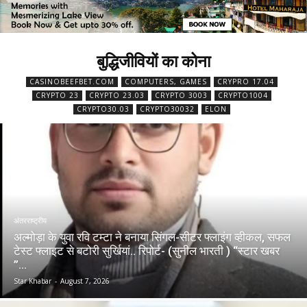
बुद्धिजीवियों का कोना
CASINOBEEFBET.COM
COMPUTERS, GAMES
CRYPRO 17.04
CRYPTO 23
CRYPTO 23.03
CRYPTO 3003
CRYPTO1004
CRYPTO30.03
CRYPTO30032
ELON
अंतरराष्ट्रीय
अल्मोड़ा के युवा रवि टम्टा ने बनाया सिंगल-सीटर फ्लाइंग व्हीकल, सफल
टेस्ट फ्लाइट से बटोरी सुर्खियां.. रिपोर्ट- (सुनील भारती ) “स्टार खबर
”...
Star Khabar
-
August 7, 2026